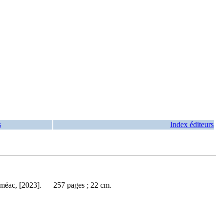
s
Index éditeurs
eméac, [2023]. — 257 pages ; 22 cm.