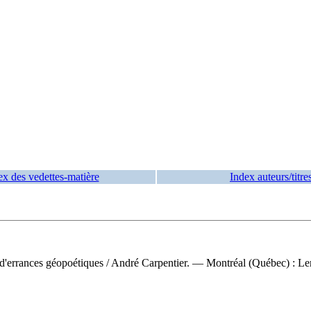
ex des vedettes-matière
Index auteurs/titre
t d'errances géopoétiques
/ André Carpentier. — Montréal (Québec) : L