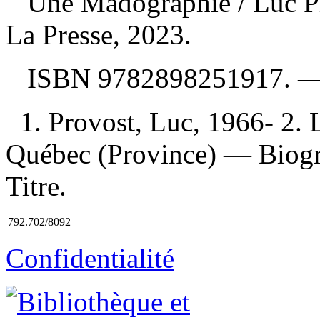
Une Madographie
/ Luc P
La Presse, 2023.
ISBN
9782898251917
. 
1. Provost, Luc, 1966- 2
Québec (Province) — Biogra
Titre.
792.702/8092
Confidentialité