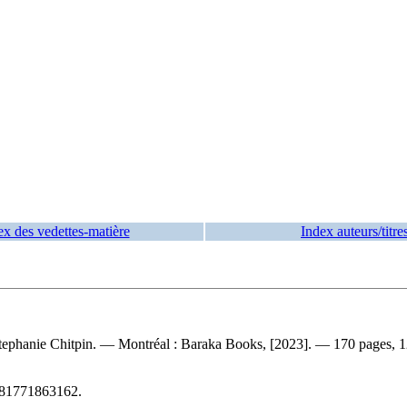
ex des vedettes-matière
Index auteurs/titre
tephanie Chitpin. — Montréal : Baraka Books, [2023]. — 170 pages, 1
81771863162
.