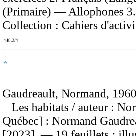
(Primaire) — Allophones 3. M
Collection : Cahiers d'activ
448.2/4
Gaudreault, Normand, 1960-
Les habitats
/ auteur : N
Québec] : Normand Gaudreaul
[2023]. — 19 feuillets : ill