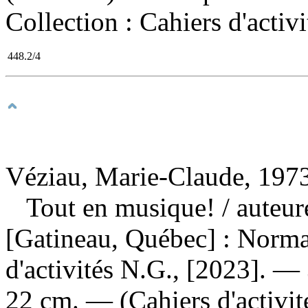
Collection : Cahiers d'activ
448.2/4
Véziau, Marie-Claude, 1973
Tout en musique!
/ auteu
[Gatineau, Québec] : Norma
d'activités N.G., [2023]. — 3
22 cm. — (Cahiers d'activit