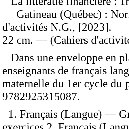
La littératie financière : 
— Gatineau (Québec) : Nor
d'activités N.G., [2023]. — 2
22 cm. — (Cahiers d'activit
Dans une enveloppe en pla
enseignants de français lan
maternelle du 1er cycle du
9782925315087
.
1. Français (Langue) — 
exercices 2. Français (Lan