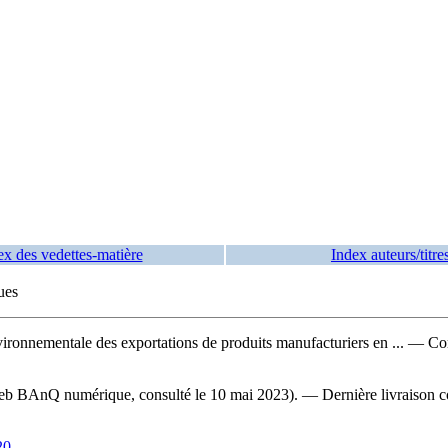
ex des vedettes-matière
Index auteurs/titre
ues
ronnementale des exportations de produits manufacturiers en ...
— Comm
 Web BAnQ numérique, consulté le 10 mai 2023). — Dernière livraison c
20
.