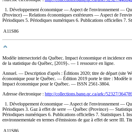
1. Développement économique — Aspect de l'environnement — Québe
(Province) — Relations économiques extérieures — Aspect de l'env
Périodiques 5. Périodiques numériques 6. Publications officielles 7. Sta
A11S86
Modèle intersectoriel du Québec. Impact économique et incidence env
de la statistique du Québec, [2019]-. — 1 ressource en ligne.
Annuel. — Description d'après : Éditions 2020; titre de départ (site
économique pour le Québec. —
Édition 2019 porte le titre :
Modèle in
Impact économique pour le Québec. —
ISSN
2561-3804.
Adresse électronique :
http://collections.banq.qc.ca/ark:/52327/36478
1. Développement économique — Aspect de l'environnement — Qué
Périodiques 3. Gaz à effet de serre — Québec (Province) — Statist
Périodiques numériques 6. Publications officielles 7. Statistiques I. I
environnementale en termes d'émissions de gaz à effet de serre III. T
A11S86