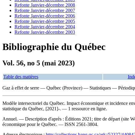
Refonte Janvier-décembre 2008
Refonte Janvier-décembre 2007
Refonte Janvier-décembre 2006
Refonte Janvier-décembre 2005
Refonte Janvier-décembre 2004
Refonte Janvier-décembre 2003
Bibliographie du Québec
Vol. 56, no 5 (mai 2023)
Table des matières
Ind
Gaz à effet de serre — Québec (Province) — Statistiques — Périodiq
Modèle intersectoriel du Québec. Impact économique et incidence envi
statistique du Québec, [2021]-. — 1 ressource en ligne.
Annuel. — Description d'après : Éditions 2021; titre de départ (site
économique pour le Québec. —
ISSN
2561-3804.
Adresse électronique :
http://collections.banq.qc.ca/ark:/52327/44084