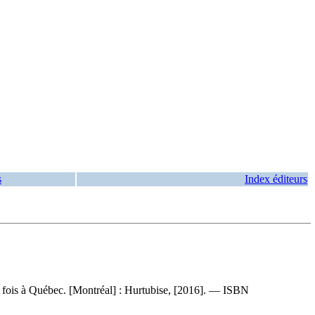
s
Index éditeurs
ne fois à Québec. [Montréal] : Hurtubise, [2016]. —
ISBN