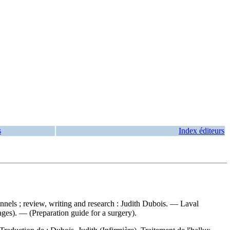
s
Index éditeurs
ionnels ; review, writing and research : Judith Dubois. — Laval
ages). — (Preparation guide for a surgery).