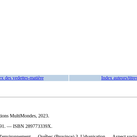
ex des vedettes-matière
Index auteurs/titre
tions MultiMondes, 2023.
91
. —
ISBN
289773339X
.
 l'environnement — Québec (Province) 3. Urbanisation — Aspect soci