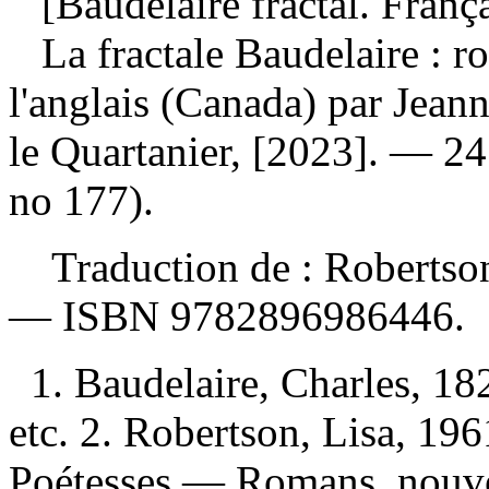
[Baudelaire fractal. França
La fractale Baudelaire : 
l'anglais (Canada) par Jean
le Quartanier, [2023]. — 2
no 177).
Traduction de :
Robertson
—
ISBN
9782896986446
.
1. Baudelaire, Charles, 
etc. 2. Robertson, Lisa, 19
Poétesses — Romans, nouvel