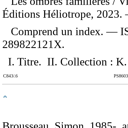
Les ombres familières
/ V
Éditions Héliotrope, 2023. 
Comprend un index. —
I
289822121X
.
I. Titre. II. Collection : K.
C843/.6
PS8603
Brousseau, Simon, 1985-, a