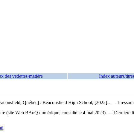
ex des vedettes-matière
Index auteurs/titre
consfield, Québec] : Beaconsfield High School, [2022]-. — 1 ressourc
verture (site Web BAnQ numérique, consulté le 4 mai 2023). — Dernière l
88
.