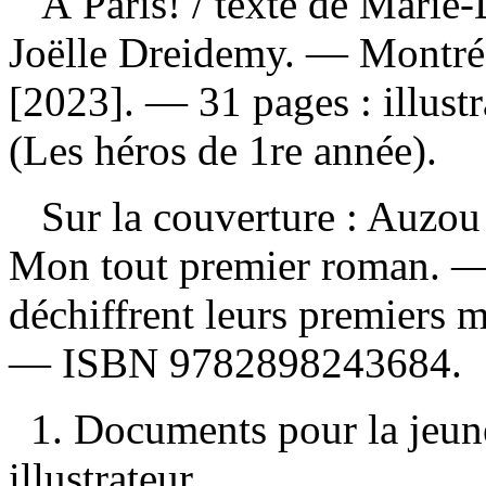
À Paris!
/ texte de Marie-
Joëlle Dreidemy. — Montré
[2023]. — 31 pages : illust
(Les héros de 1re année).
Sur la couverture : Auzou 
Mon tout premier roman. — 
déchiffrent leurs premiers 
—
ISBN
9782898243684
.
1. Documents pour la jeune
illustrateur.