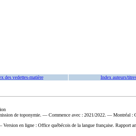
ex des vedettes-matière
Index auteurs/titre
tion
mmission de toponymie. — Commence avec : 2021/2022. — Montréal : Of
 —
Version en ligne :
Office québécois de la langue française. Rapport a