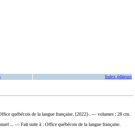
s
Index éditeurs
fice québécois de la langue française, [2022]-. — volumes ; 28 cm.
nnuel ... —
Fait suite à :
Office québécois de la langue française.