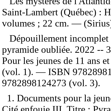
Les mystères de l'Atlanti
Saint-Lambert (Québec) : H
volumes ; 22 cm. — (Sirius
Dépouillement incomplet
pyramide oubliée. 2022 -- 
Pour les jeunes de 11 ans e
(vol. 1). —
ISBN
9782898
9782898124273
(vol. 3).
1. Documents pour la jeunes
Cité enfouie III. Titre : Py