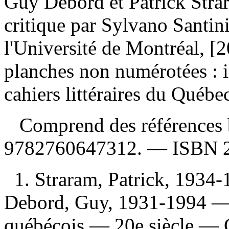
Guy Debord et Patrick Strar
critique par Sylvano Santini
l'Université de Montréal, [
planches non numérotées : i
cahiers littéraires du Québec
Comprend des références 
9782760647312
. —
ISBN
1. Straram, Patrick, 193
Debord, Guy, 1931-1994 — 
québécois — 20e siècle — 