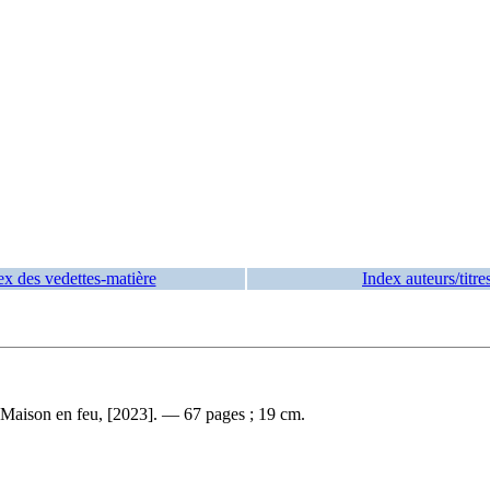
ex des vedettes-matière
Index auteurs/titre
a Maison en feu, [2023]. — 67 pages ; 19 cm.