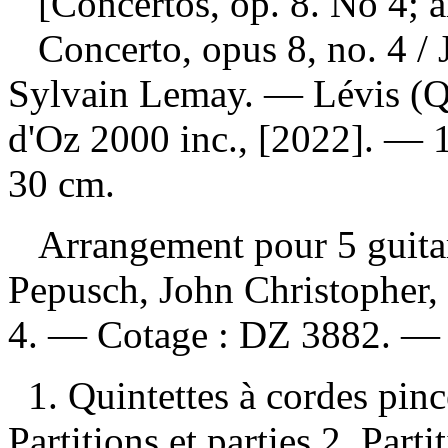
[Concertos, op. 8. No 4; a
Concerto, opus 8, no. 4
/
Sylvain Lemay. — Lévis (Qu
d'Oz 2000 inc., [2022]. — 1 
30 cm.
Arrangement pour 5 guita
Pepusch, John Christopher,
4. —
Cotage :
DZ 3882. 
1. Quintettes à cordes pinc
Partitions et parties 2. Part