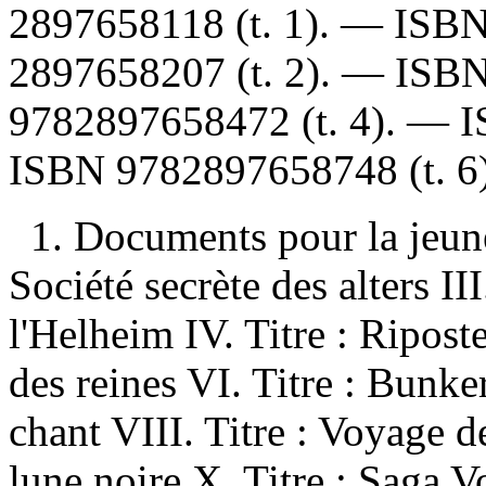
2897658118
(t. 1). —
ISB
2897658207
(t. 2). —
ISB
9782897658472
(t. 4). —
ISBN
9782897658748
(t. 6
1. Documents pour la jeunes
Société secrète des alters II
l'Helheim IV. Titre : Riposte
des reines VI. Titre : Bunke
chant VIII. Titre : Voyage d
lune noire X. Titre : Saga 