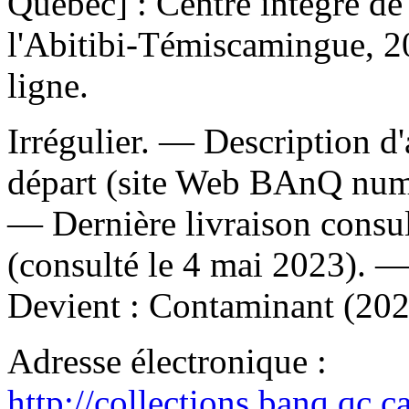
Québec] : Centre intégré de 
l'Abitibi-Témiscamingue, 2
ligne.
Irrégulier. — Description d'
départ (site Web BAnQ numé
— Dernière livraison consu
(consulté le 4 mai 2023). 
Devient :
Contaminant (202
Adresse électronique :
http://collections.banq.qc.