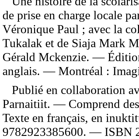
Une histoire de la scolar
de prise en charge locale p
Véronique Paul ; avec la co
Tukalak et de Siaja Mark Ma
Gérald Mckenzie. — Édition 
anglais. — Montréal : Imagi
Publié en collaboration ave
Parnaitiit. — Comprend des
Texte en français, en inukti
9782923385600
. —
ISBN