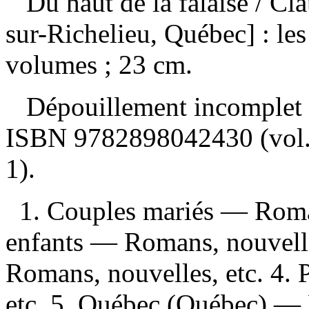
Du haut de la falaise
/ Cl
sur-Richelieu, Québec] : le
volumes ; 23 cm.
Dépouillement incomplet
ISBN
9782898042430
(vol
1).
1. Couples mariés — Romans
enfants — Romans, nouvelle
Romans, nouvelles, etc. 4.
etc. 5. Québec (Québec) — 