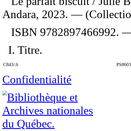
Le parfait biscuit
/ Julie 
Andara, 2023. — (Collectio
ISBN
9782897466992
. 
I. Titre.
C843/.6
PS8603
Confidentialité