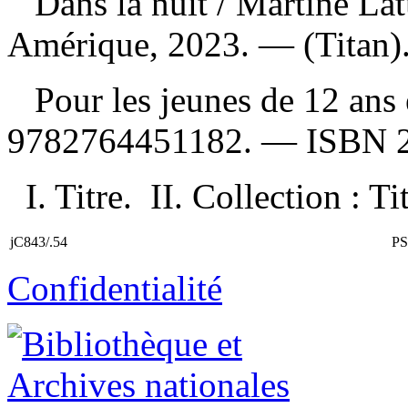
Dans la nuit
/ Martine La
Amérique, 2023. — (Titan)
Pour les jeunes de 12 ans
9782764451182
. —
ISBN
I. Titre. II. Collection : T
jC843/.54
PS
Confidentialité