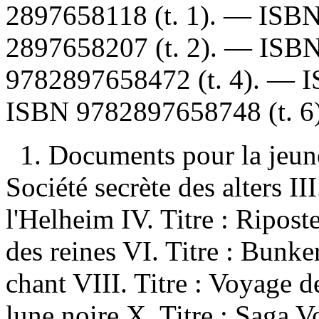
2897658118
(t. 1). —
ISB
2897658207
(t. 2). —
ISB
9782897658472
(t. 4). —
ISBN
9782897658748
(t. 6
1. Documents pour la jeunes
Société secrète des alters II
l'Helheim IV. Titre : Riposte
des reines VI. Titre : Bunke
chant VIII. Titre : Voyage d
lune noire X. Titre : Saga 