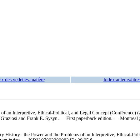
ex des vedettes-matière
Index auteurs/titre
f an Interpretive, Ethical-Political, and Legal Concept (Conférence) (2
 Graziosi and Frank E. Sysyn. — First paperback edition. — Montreal 
 History : the Power and the Problems of an Interpretive, Ethical-Polit