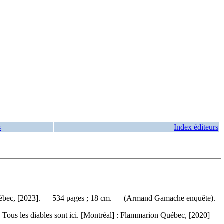
s
Index éditeurs
 Québec, [2023]. — 534 pages ; 18 cm. — (Armand Gamache enquête).
s. Tous les diables sont ici. [Montréal] : Flammarion Québec, [2020]