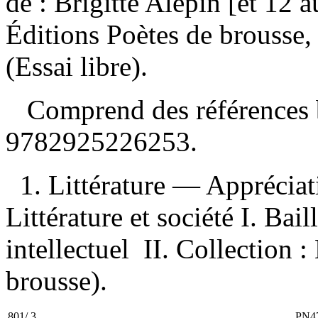
de : Brigitte Alepin [et 12 
Éditions Poètes de brousse
(Essai libre).
Comprend des références 
9782925226253
.
1. Littérature — Appréciati
Littérature et société I. Ba
intellectuel II. Collection :
brousse).
801/.3
PN4