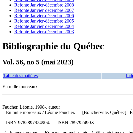
Refonte Janvier-décembre 2008
Refonte Janvier-décembre 2007
Refonte Janvier-décembre 2006
Refonte Janvier-décembre 2005
Refonte Janvier-décembre 2004
Refonte Janvier-décembre 2003
Bibliographie du Québec
Vol. 56, no 5 (mai 2023)
Table des matières
Ind
En mille morceaux
Faucher, Léonie, 1998-, auteur
En mille morceaux
/ Léonie Faucher. — [Boucherville, Québec] : É
ISBN
9782897924904
. —
ISBN
289792490X
.
1. Jeunes femmes — Romans, nouvelles, etc. 2. Filles victimes d'ab