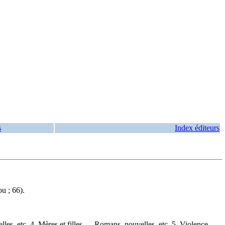
s
Index éditeurs
u ; 66).
es, etc. 4. Mères et filles — Romans, nouvelles, etc. 5. Violence —