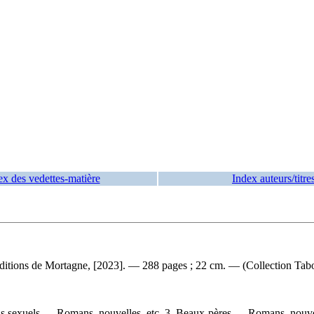
ex des vedettes-matière
Index auteurs/titre
ditions de Mortagne, [2023]. — 288 pages ; 22 cm. — (Collection Tabo
us sexuels — Romans, nouvelles, etc. 3. Beaux-pères — Romans, nouvell