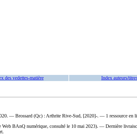
ex des vedettes-matière
Index auteurs/titre
0. — Brossard (Qc) : Arthrite Rive-Sud, [2020]-. — 1 ressource en l
site Web BAnQ numérique, consulté le 10 mai 2023). — Dernière livrais
t.