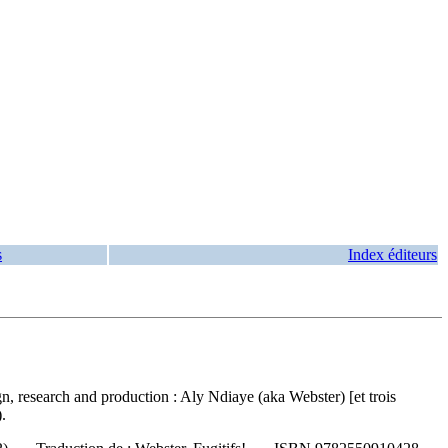
s
Index éditeurs
gn, research and production : Aly Ndiaye (aka Webster) [et trois
.