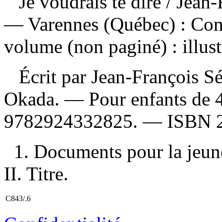
Je voudrais te dire
/ Jean
— Varennes (Québec) : Com
volume (non paginé) : illust
Écrit par Jean-François Sén
Okada. — Pour enfants de 4
9782924332825
. —
ISBN
1. Documents pour la jeune
II. Titre.
C843/.6