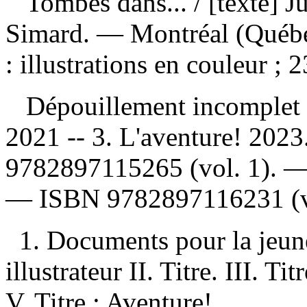
Tombés dans...
/ [texte] J
Simard. — Montréal (Québe
: illustrations en couleur ; 
Dépouillement incomplet
2021 -- 3. L'aventure! 202
9782897115265
(vol. 1). 
—
ISBN
9782897116231
(v
1. Documents pour la jeun
illustrateur II. Titre. III. T
V. Titre : Aventure!