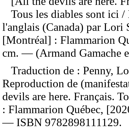
[All the devils are here. F
Tous les diables sont ici
/
l'anglais (Canada) par Lori
[Montréal] : Flammarion Qu
cm. — (Armand Gamache en
Traduction de :
Penny, Lou
Reproduction de (manifesta
devils are here. Français. To
: Flammarion Québec, [202
—
ISBN
9782898111129
.