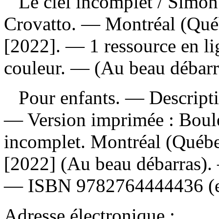
Le ciel incomplet
/ Simon 
Crovatto. — Montréal (Qué
[2022]. — 1 ressource en lig
couleur. — (Au beau débarr
Pour enfants. — Description
—
Version imprimée :
Boule
incomplet. Montréal (Québ
[2022] (Au beau débarras)
—
ISBN
9782764444436
(
Adresse électronique :