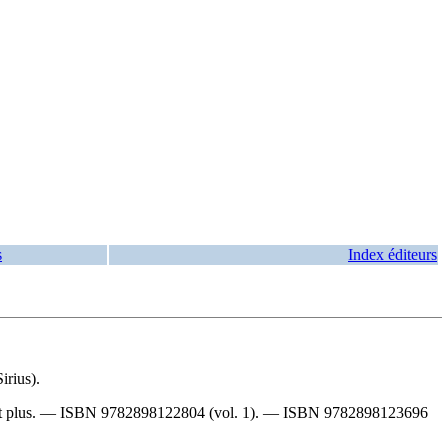
s
Index éditeurs
irius).
et plus. —
ISBN
9782898122804
(vol. 1). —
ISBN
9782898123696