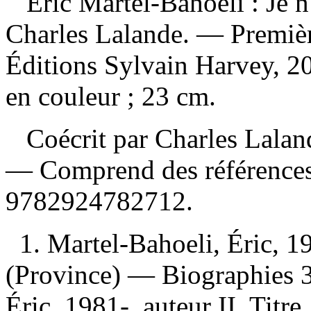
Éric Martel-Bahoeli : Je n
Charles Lalande. — Premiè
Éditions Sylvain Harvey, 20
en couleur ; 23 cm.
Coécrit par Charles Laland
— Comprend des références
9782924782712
.
1. Martel-Bahoeli, Éric, 
(Province) — Biographies 3
Éric, 1981-, auteur II. Titre.