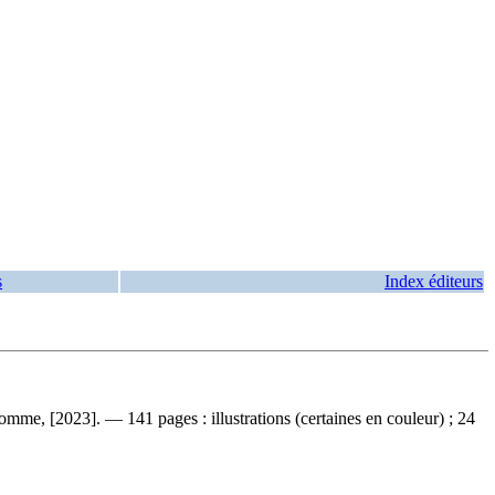
s
Index éditeurs
Homme, [2023]. — 141 pages : illustrations (certaines en couleur) ; 24