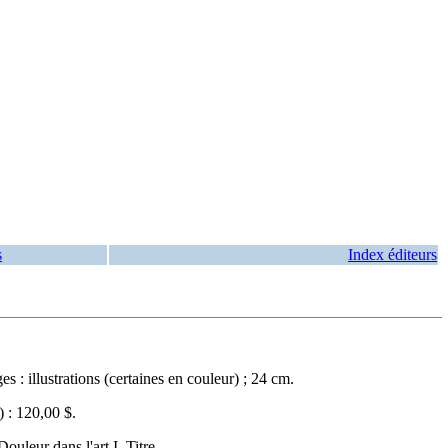
s
Index éditeurs
: illustrations (certaines en couleur) ; 24 cm.
) :
120,00 $
.
leur dans l'art I. Titre.