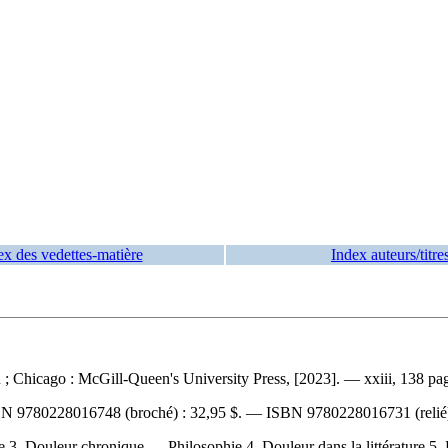
ex des vedettes-matière
Index auteurs/titre
 Chicago : McGill-Queen's University Press, [2023]. — xxiii, 138 pages 
BN
9780228016748
(broché) :
32,95 $
. —
ISBN
9780228016731
(relié
 Douleur chronique — Philosophie 4. Douleur dans la littérature 5. Dou