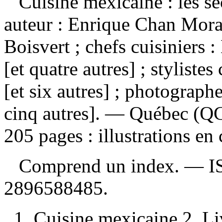
Cuisine mexicaine : les se
auteur : Enrique Chan Moral
Boisvert ; chefs cuisiniers 
[et quatre autres] ; styliste
[et six autres] ; photograph
cinq autres]. — Québec (QC)
205 pages : illustrations en
Comprend un index. —
I
2896588485
.
1. Cuisine mexicaine 2. Liv