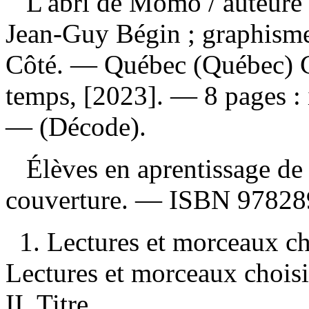
L'abri de Momo
/ auteure 
Jean-Guy Bégin ; graphisme
Côté. — Québec (Québec) Ca
temps, [2023]. — 8 pages : i
— (Décode).
Élèves en aprentissage de l
couverture. —
ISBN
97828
1. Lectures et morceaux ch
Lectures et morceaux choisis
II. Titre.