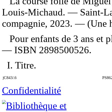
La course folle de Migue
Louis-Michaud. — Saint-La
compagnie, 2023. — (Une his
Pour enfants de 3 ans et 
—
ISBN
2898500526
.
I. Titre.
jC843/.6
PS86
Confidentialité