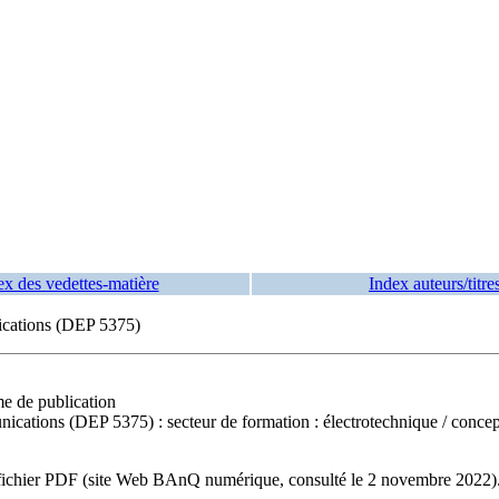
ex des vedettes-matière
Index auteurs/titre
ications (DEP 5375)
me de publication
nications (DEP 5375) : secteur de formation : électrotechnique
/ concep
e du fichier PDF (site Web BAnQ numérique, consulté le 2 novembre 202