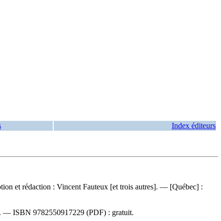
s
Index éditeurs
tion et rédaction : Vincent Fauteux [et trois autres]. — [Québec] :
2). —
ISBN
9782550917229
(PDF) :
gratuit
.