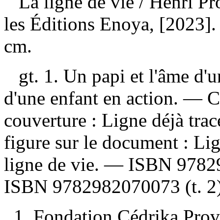
La ligne de vie
/ Henri Pr
les Éditions Enoya, [2023]. 
cm.
gt. 1. Un papi et l'âme d'un
d'une enfant en action. —
C
couverture :
Ligne déjà trac
figure sur le document :
Lig
ligne de vie. —
ISBN
9782
ISBN
9782982070073
(t. 2
1. Fondation Cédrika Pro