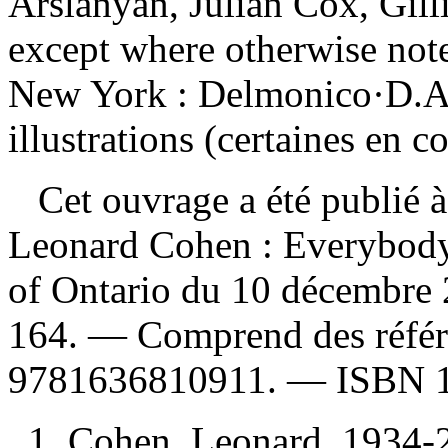
Arslanyan, Julian Cox, Gil
except where otherwise not
New York : Delmonico·D.A.
illustrations (certaines en c
Cet ouvrage a été publié à 
Leonard Cohen : Everybody 
of Ontario du 10 décembre 
164. — Comprend des référ
9781636810911
. —
ISBN
1. Cohen, Leonard, 1934