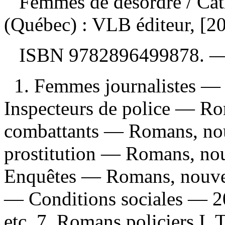
Femmes de désordre
/ Ca
(Québec) : VLB éditeur, [2
ISBN
9782896499878
. 
1. Femmes journalistes — 
Inspecteurs de police — Rom
combattants — Romans, nouv
prostitution — Romans, nou
Enquêtes — Romans, nouvell
— Conditions sociales — 2
etc. 7. Romans policiers I. T