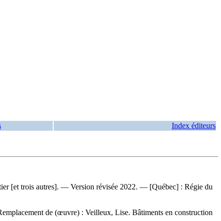
s
Index éditeurs
etier [et trois autres]. — Version révisée 2022. — [Québec] : Régie du
Remplacement de (œuvre) :
Veilleux, Lise. Bâtiments en construction