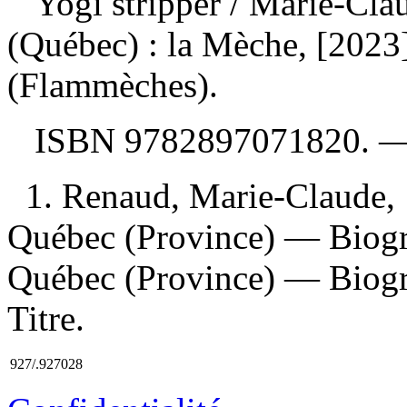
Yogi stripper
/ Marie-Cla
(Québec) : la Mèche, [2023
(Flammèches).
ISBN
9782897071820
. 
1. Renaud, Marie-Claude, 
Québec (Province) — Biogr
Québec (Province) — Biogra
Titre.
927/.927028