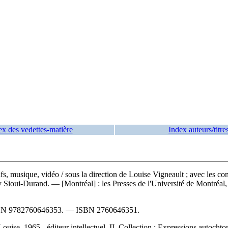
ex des vedettes-matière
Index auteurs/titre
tifs, musique, vidéo
/ sous la direction de Louise Vigneault ; avec les 
oui-Durand. — [Montréal] : les Presses de l'Université de Montréal, [
BN
9782760646353
. —
ISBN
2760646351
.
uise, 1965-, éditeur intellectuel II. Collection : Expressions autochto