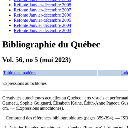
Refonte Janvier-décembre 2008
Refonte Janvier-décembre 2007
Refonte Janvier-décembre 2006
Refonte Janvier-décembre 2005
Refonte Janvier-décembre 2004
Refonte Janvier-décembre 2003
Bibliographie du Québec
Vol. 56, no 5 (mai 2023)
Table des matières
Ind
Expressions autochtones
Créativités autochtones actuelles au Québec : arts visuels et performa
Garneau, Sophie Guignard, Élisabeth Kaine, Édith-Anne Pageot, Guy Si
cm. — (Expressions autochtones).
Comprend des références bibliographiques (pages 359-394). —
IS
1. Arts des Peuples autochtones — Québec (Province) I. Vigneault, Lo