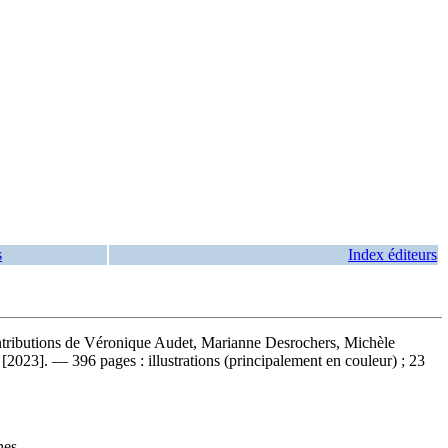
s
Index éditeurs
contributions de Véronique Audet, Marianne Desrochers, Michèle
2023]. — 396 pages : illustrations (principalement en couleur) ; 23
nes.