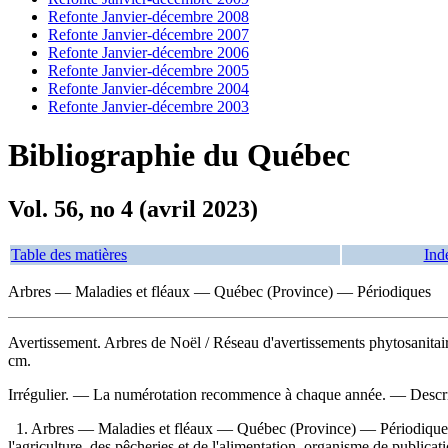
Refonte Janvier-décembre 2008
Refonte Janvier-décembre 2007
Refonte Janvier-décembre 2006
Refonte Janvier-décembre 2005
Refonte Janvier-décembre 2004
Refonte Janvier-décembre 2003
Bibliographie du Québec
Vol. 56, no 4 (avril 2023)
Table des matières
Ind
Arbres — Maladies et fléaux — Québec (Province) — Périodiques
Avertissement. Arbres de Noël
/ Réseau d'avertissements phytosanita
cm.
Irrégulier. — La numérotation recommence à chaque année. — Descript
1. Arbres — Maladies et fléaux — Québec (Province) — Périodiques 2.
l'agriculture, des pêcheries et de l'alimentation, organisme de publicati