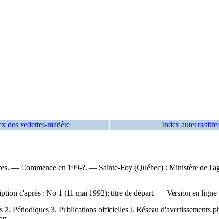
ex des vedettes-matière
Index auteurs/titre
ires. — Commence en 199-?. — Sainte-Foy (Québec) : Ministère de l'agri
ion d'après : No 1 (11 mai 1992); titre de départ. —
Version en ligne 
 Périodiques 3. Publications officielles I. Réseau d'avertissements ph
on.