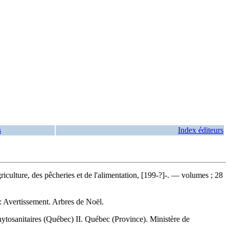
s
Index éditeurs
culture, des pêcheries et de l'alimentation, [199-?]-. — volumes ; 28
:
Avertissement. Arbres de Noël.
ytosanitaires (Québec) II. Québec (Province). Ministère de