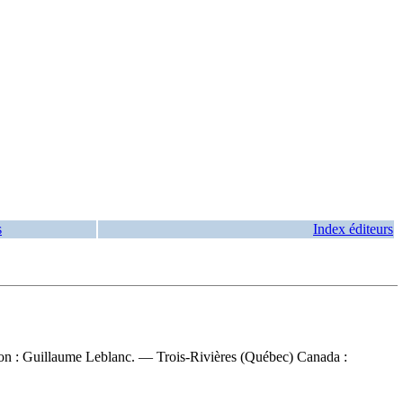
s
Index éditeurs
ction : Guillaume Leblanc. — Trois-Rivières (Québec) Canada :